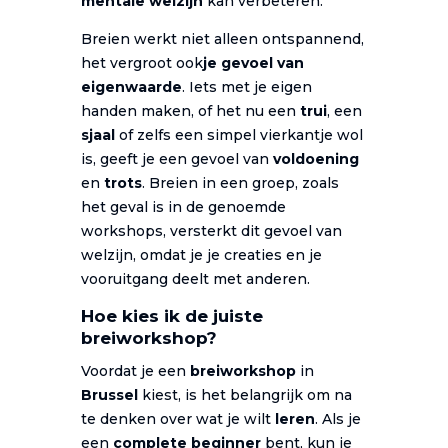
mentale welzijn
kan verbeteren.
Breien werkt niet alleen ontspannend,
het vergroot ook
je gevoel van
eigenwaarde
. Iets met je eigen
handen maken, of het nu een
trui
, een
sjaal
of zelfs een simpel vierkantje wol
is, geeft je een gevoel van
voldoening
en
trots
. Breien in een groep, zoals
het geval is in de genoemde
workshops, versterkt dit gevoel van
welzijn, omdat je je creaties en je
vooruitgang deelt met anderen.
Hoe kies ik de juiste
breiworkshop?
Voordat je een
breiworkshop
in
Brussel
kiest, is het belangrijk om na
te denken over wat je wilt
leren
. Als je
een
complete beginner
bent, kun je