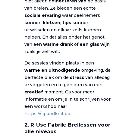
niet alleen om
het leren van
de basis
van breien. Ze bieden een echte
sociale ervaring
waar deelnemers
kunnen
kletsen
,
tips
kunnen
uitwisselen en elkaar zelfs kunnen
helpen. En dat alles onder het genot
van een
warme drank
of
een glas wijn
,
zoals je zelf wilt.
De sessies vinden plaats in een
warme en uitnodigende
omgeving, de
perfecte plek om de
stress
van alledag
te vergeten en te genieten van een
creatief
moment. Ga voor meer
informatie en om je in te schrijven voor
een workshop naar
https://sipandknit.be.
2. R-Use Fabrik: Breilessen voor
alle niveaus