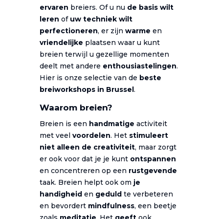
ervaren
breiers. Of u nu
de basis wilt
leren
of
uw techniek wilt
perfectioneren
, er zijn
warme
en
vriendelijke
plaatsen waar u kunt
breien terwijl u gezellige momenten
deelt met andere
enthousiastelingen
.
Hier is onze selectie van de
beste
breiworkshops in Brussel
.
Waarom breien?
Breien is een
handmatige
activiteit
met veel
voordelen
. Het
stimuleert
niet alleen de creativiteit
, maar zorgt
er ook voor dat je je kunt
ontspannen
en concentreren op een
rustgevende
taak. Breien helpt ook om
je
handigheid
en
geduld
te verbeteren
en bevordert
mindfulness
, een beetje
zoals
meditatie
. Het
geeft
ook