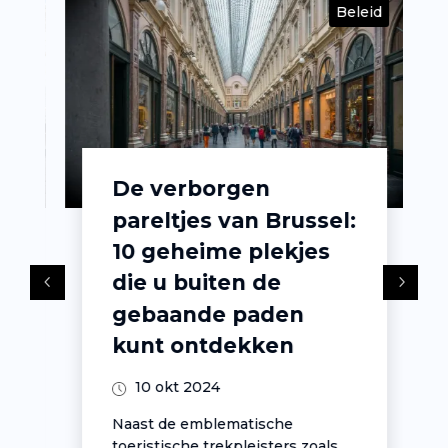
id
Beleid
De verborgen
pareltjes van Brussel:
10 geheime plekjes
die u buiten de
gebaande paden
kunt ontdekken
10 okt 2024
Naast de emblematische
toeristische trekpleisters zoals