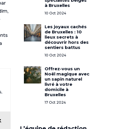
spécialités belges
par
à Bruxelles
dim,
10 Oct 2024
e
Les joyaux cachés
de Bruxelles : 10
ents
lieux secrets à
découvrir hors des
a
sentiers battus
10 Oct 2024
Offrez-vous un
Noël magique avec
un sapin naturel
livré à votre
domicile à
s,
Bruxelles
17 Oct 2024
z
L’équipe de rédaction