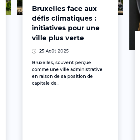
Continuité
administrative… ou
activisme budgétaire
masqué ?
25 Août 2025
Subventions en cascade malgré
la crise : comment le
gouvernement bruxellois en
affaires courantes...