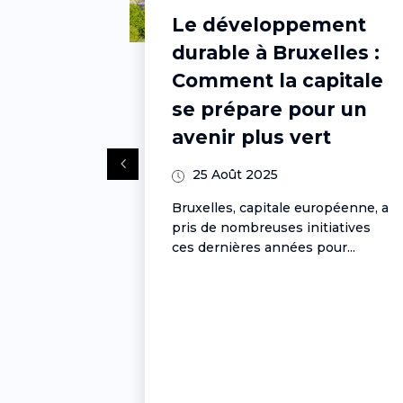
ment
Bruxelles face aux
lles :
défis climatiques :
pitale
initiatives pour une
ur un
ville plus verte
t
25 Août 2025
Bruxelles, souvent perçue
comme une ville administrative
ropéenne, a
en raison de sa position de
tiatives
capitale de...
ur...