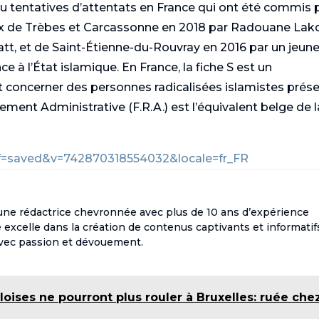
 ou tentatives d’attentats en France qui ont été commis 
ux de Trèbes et Carcassonne en 2018 par Radouane Lak
tt, et de Saint-Étienne-du-Rouvray en 2016 par un jeun
 à l’État islamique. En France, la fiche S est un
 concerner des personnes radicalisées islamistes prés
nement Administrative (F.R.A.) est l’équivalent belge de l
f=saved&v=742870318554032&locale=fr_FR
une rédactrice chevronnée avec plus de 10 ans d’expérience
e excelle dans la création de contenus captivants et informatif
avec passion et dévouement.
loises ne pourront plus rouler à Bruxelles: ruée che
s