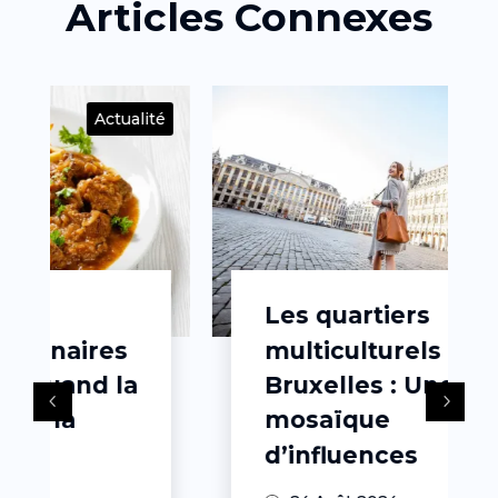
Articles Connexes
té
Actualité
Les quartiers
multiculturels de
Bruxelles : Une
mosaïque
d’influences