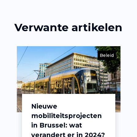
Verwante artikelen
id
Beleid
Nieuwe
mobiliteitsprojecten
in Brussel: wat
verandert er in 2024?