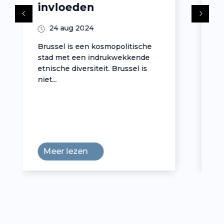
proeven in Brussel
10 okt 2024
he
Brussel is een paradijs voor
de
fijnproevers. De Belgische
s
hoofdstad staat bekend om zijn
rijke en...
Meer lezen