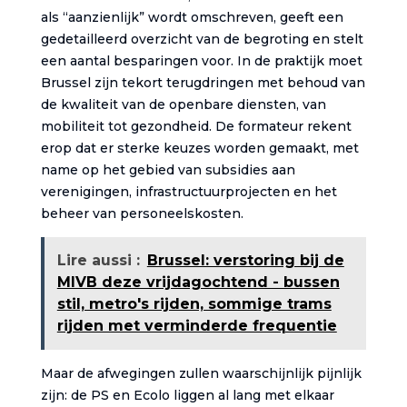
als “aanzienlijk” wordt omschreven, geeft een
gedetailleerd overzicht van de begroting en stelt
een aantal besparingen voor. In de praktijk moet
Brussel zijn tekort terugdringen met behoud van
de kwaliteit van de openbare diensten, van
mobiliteit tot gezondheid. De formateur rekent
erop dat er sterke keuzes worden gemaakt, met
name op het gebied van subsidies aan
verenigingen, infrastructuurprojecten en het
beheer van personeelskosten.
Lire aussi :
Brussel: verstoring bij de
MIVB deze vrijdagochtend - bussen
stil, metro's rijden, sommige trams
rijden met verminderde frequentie
Maar de afwegingen zullen waarschijnlijk pijnlijk
zijn: de PS en Ecolo liggen al lang met elkaar