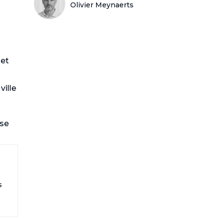
Olivier Meynaerts
 et
ville
 se
s
.