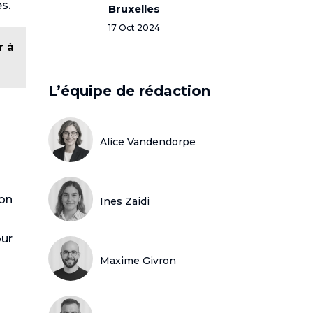
s.
Bruxelles
17 Oct 2024
r à
L’équipe de rédaction
Alice Vandendorpe
’on
Ines Zaidi
our
Maxime Givron