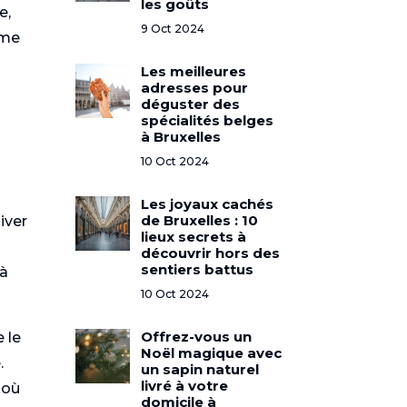
les goûts
e,
9 Oct 2024
sme
Les meilleures
adresses pour
déguster des
spécialités belges
à Bruxelles
10 Oct 2024
Les joyaux cachés
de Bruxelles : 10
iver
lieux secrets à
découvrir hors des
sentiers battus
 à
10 Oct 2024
Offrez-vous un
e le
Noël magique avec
.
un sapin naturel
livré à votre
 où
domicile à