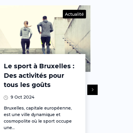
Actualité
Les meilleures
Les jo
adresses pour
Bruxell
déguster des
secret
spécialités belges à
hors d
Bruxelles
battus
10 Oct 2024
10 Oct
Bruxelles est un véritable paradis
Bruxelles,