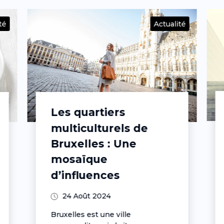
té
Actualité
Le sport à Bruxelles :
Des activités pour
tous les goûts
9 Oct 2024
Bruxelles, capitale européenne,
est une ville dynamique et
cosmopolite où le sport occupe
une...