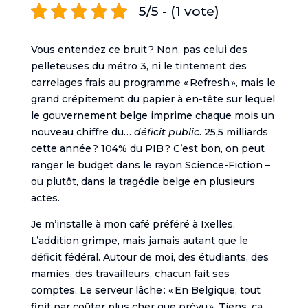
5/5 - (1 vote)
Vous entendez ce bruit ? Non, pas celui des
pelleteuses du métro 3, ni le tintement des
carrelages frais au programme « Refresh », mais le
grand crépitement du papier à en-tête sur lequel
le gouvernement belge imprime chaque mois un
nouveau chiffre du…
déficit public
. 25,5 milliards
cette année ? 104% du PIB ? C’est bon, on peut
ranger le budget dans le rayon Science-Fiction –
ou plutôt, dans la tragédie belge en plusieurs
actes.
Je m’installe à mon café préféré à Ixelles.
L’addition grimpe, mais jamais autant que le
déficit fédéral. Autour de moi, des étudiants, des
mamies, des travailleurs, chacun fait ses
comptes. Le serveur lâche : « En Belgique, tout
finit par coûter plus cher que prévu ». Tiens, ça